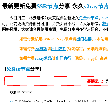
最新更新免费
SSR节点
分享-永久
v2ray节
今日周三，林云继续为大家提供最新永久
免费ssr节点
，
v2
可，此前更新资源部分可用，免费资源不易，请大家珍惜。
林云
网络环境，大家请合理使用资源，免费分享旨在学习研究，不
如需付费机场(SSR+V2ray)节点请
出门右拐
，(本站
如需付费
ssr机场
请
出门左拐
持续稳定，全球高速节点
如需付费
v2ray机场
请
出门直行
（赠送chatgpt
【
免费ssr节点
分享
】
温馨提示：
SSR节点链接：
ssr
://dDMuZnJlZWdyYWRlbHkueHl6OjExMTIyOmF1dGhf