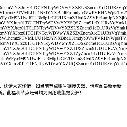
hbT0mcmVtYXJrcz01TC1FNTcyWDVwYXZRUSZncm91cD1URzVq
yZW1hcmtzPTVMLUU1NzJYNXBhdlFnJmdyb3VwPVRHNWpiaTV2
lbWFya3M9NUwtRTU3Mlg1cGF2UXcmZ3JvdXA9VEc1amJpNXZj
0mcmVtYXJrcz01TC1FNTcyWDVwYXZSQSZncm91cD1URzVqYmk
0mcmVtYXJrcz01TC1FNTcyWDVwYXZSUSZncm91cD1URzVqYmk
0mcmVtYXJrcz01TC1FNTcyWDVwYXZSZyZncm91cD1URzVqYm
ZyZW1hcmtzPTVMLUU1NzJYNXBhdlJ3Jmdyb3VwPVRHNWpiaTV
T0mcmVtYXJrcz01TC1FNTcyWDVwYXZTQSZncm91cD1URzVqY
T0mcmVtYXJrcz01TC1FNTcyWDVwYXZTUSZncm91cD1URzVqYm
0mcmVtYXJrcz01TC1FNTcyWDVwYXZTZyZncm91cD1URzVqYm
9JnJlbWFya3M9NUwtRTU3Mlg1cGF2U3cmZ3JvdXA9VEc1amJpN
0mcmVtYXJrcz01TC1FNTcyWDVwYXZUQSZncm91cD1URzVqYmk
，还请大家珍惜！如当前节点账号链接失效，请查阅最新更新
新。此福利节点账号均为网络收集效资源！