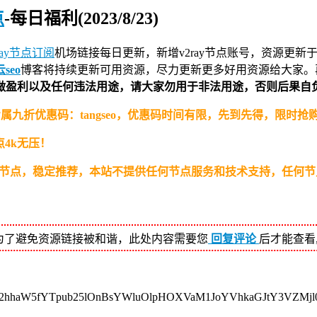
点
-每日福利(2023/8/23)
ray节点订阅
机场链接
每日更新，新增v2ray节点账号，资源更新于
seo
博客将持续更新可用资源，尽力更新更多好用资源给大家。再
做盈利以及任何违法用途，请大家勿用于非法用途，否则后果自
专属九折优惠码：tangseo，优惠码时间有限，先到先得，限时
4k无压！
）高速节点，稳定推荐，本站不提供任何节点服务和技术支持，任何
为了避免资源链接被和谐，此处内容需要您
回复评论
后才能查看
Y2hhaW5fYTpub25lOnBsYWluOlpHOXVaM1JoYVhkaGJtY3VZM