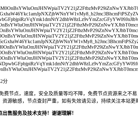
46cmM0OnBsYWluOmJHNWpiaTV2Y21jZ2FtbzMvP29iZnNwYXJ
Q6cGxhaW46Ykc1amJpNXZjbWNnYW1vMy8_b2Jmc3BhcmFtPSZ
DpwbGFpbjpiRzVqYmk1dmNtY2dhbW8zLz9vYmZzcGFyYW09JnJ
mM0OnBsYWluOmJHNWpiaTV2Y21jZ2FtbzMvP29iZnNwYXJhbT
mM0OnBsYWluOmJHNWpiaTV2Y21jZ2FtbzMvP29iZnNwYXJhbT
mM0OnBsYWluOmJHNWpiaTV2Y21jZ2FtbzMvP29iZnNwYXJhbT
zQ6cGxhaW46Ykc1amJpNXZjbWNnYW1vMy8_b2Jmc3BhcmFtPS
mM0OnBsYWluOmJHNWpiaTV2Y21jZ2FtbzMvP29iZnNwYXJhb
mM0OnBsYWluOmJHNWpiaTV2Y21jZ2FtbzMvP29iZnNwYXJhb
mM0OnBsYWluOmJHNWpiaTV2Y21jZ2FtbzMvP29iZnNwYXJhbT
JjNDpwbGFpbjpiRzVqYmk1dmNtY2dhbW8zLz9vYmZzcGFyYW0
mM0OnBsYWluOmJHNWpiaTV2Y21jZ2FtbzMvP29iZnNwYXJhbT
42分
免费节点，速度，安全及质量等均不障，免费节点资源来之不易
，资源敏感，节点查封严重，如有失效请见谅，持续关注本站更
点出售服务及技术支持！谢谢理解！