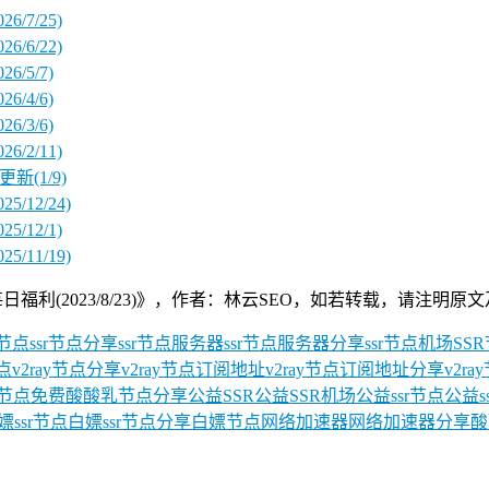
/7/25)
/6/22)
/5/7)
/4/6)
/3/6)
/2/11)
新(1/9)
12/24)
/12/1)
11/19)
23/8/23)》，作者：林云SEO，如若转载，请注明原文及出处：https:/
R节点
ssr节点分享
ssr节点服务器
ssr节点服务器分享
ssr节点机场
SS
节点
v2ray节点分享
v2ray节点订阅地址
v2ray节点订阅地址分享
v2r
节点
免费酸酸乳节点分享
公益SSR
公益SSR机场
公益ssr节点
公益s
嫖ssr节点
白嫖ssr节点分享
白嫖节点
网络加速器
网络加速器分享
酸