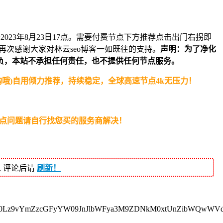
2023年8月23日17点。需要付费节点下方推荐点击出门右拐即
次感谢大家对林云seo博客一如既往的支持。
声明：为了净化
负，本站不承担任何责任，也不提供任何节点服务。
抢购哦)自用倾力推荐，持续稳定，全球高速节点4k无压力！
节点问题请自行找您买的服务商解决！
, 评论后请
刷新！
jl0Lz9vYmZzcGFyYW09JnJlbWFya3M9ZDNkM0xtUnZibWQwWVd