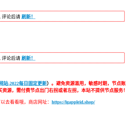
, 评论后请
刷新！
, 评论后请
刷新！
站-2022每日固定更新
）
。避免资源滥用，敏感时期，节点账
买资源，需付费节点出门右拐或者左拐，本站不提供节点服务！
伴可以去看看哦，商店网址：
https://lgappleid.shop/