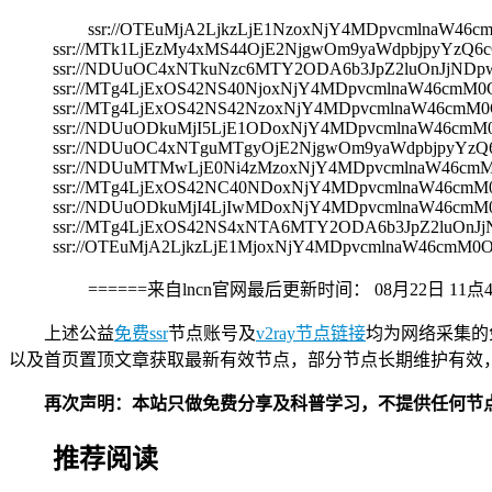
ssr://OTEuMjA2LjkzLjE1NzoxNjY4MDpvcmlnaW
ssr://MTk1LjEzMy4xMS44OjE2NjgwOm9yaWdpbjpyYz
ssr://NDUuOC4xNTkuNzc6MTY2ODA6b3JpZ2luOnJjN
ssr://MTg4LjExOS42NS40NjoxNjY4MDpvcmlnaW46c
ssr://MTg4LjExOS42NS42NzoxNjY4MDpvcmlnaW46c
ssr://NDUuODkuMjI5LjE1ODoxNjY4MDpvcmlnaW46c
ssr://NDUuOC4xNTguMTgyOjE2NjgwOm9yaWdpbjpyY
ssr://NDUuMTMwLjE0Ni4zMzoxNjY4MDpvcmlnaW46c
ssr://MTg4LjExOS42NC40NDoxNjY4MDpvcmlnaW46c
ssr://NDUuODkuMjI4LjIwMDoxNjY4MDpvcmlnaW46c
ssr://MTg4LjExOS42NS4xNTA6MTY2ODA6b3JpZ2luOn
ssr://OTEuMjA2LjkzLjE1MjoxNjY4MDpvcmlnaW46c
======来自lncn官网最后更新时间：
08月22日 11点
上述公益
免费ssr
节点账号及
v2ray节点链接
均为网络采集的
以及首页置顶文章获取最新有效节点，部分节点长期维护有效
再次声明：本站只做免费分享及科普学习，不提供任何节
推荐阅读