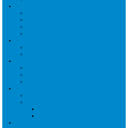
网络营销
口碑营销
微信营销
SNS营销
网销痛点
案例
seo案例
负面处理
运营
微信运营
自媒体
电子商务
资讯
业界观察
技术好文
科学上网工具
苹果ID
更多页面