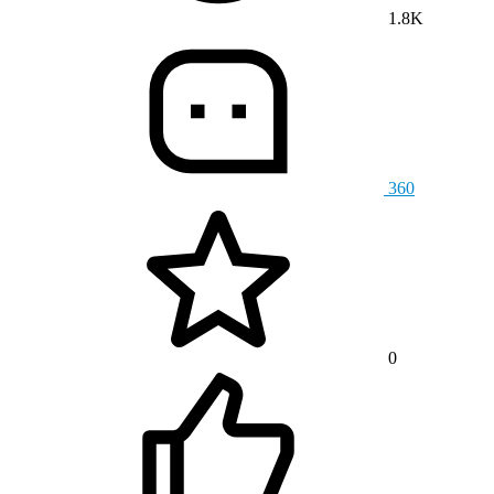
1.8K
360
0