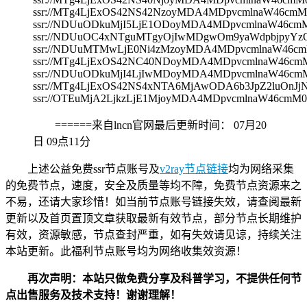
ssr://MTg4LjExOS42NS42NzoyMDA4MDpvcmlnaW46c
ssr://NDUuODkuMjI5LjE1ODoyMDA4MDpvcmlnaW46c
ssr://NDUuOC4xNTguMTgyOjIwMDgwOm9yaWdpbjpyY
ssr://NDUuMTMwLjE0Ni4zMzoyMDA4MDpvcmlnaW46
ssr://MTg4LjExOS42NC40NDoyMDA4MDpvcmlnaW46c
ssr://NDUuODkuMjI4LjIwMDoyMDA4MDpvcmlnaW46c
ssr://MTg4LjExOS42NS4xNTA6MjAwODA6b3JpZ2luOn
ssr://OTEuMjA2LjkzLjE1MjoyMDA4MDpvcmlnaW46c
======来自lncn官网最后更新时间：
07月20
日 09点11分
上述公益免费ssr节点账号及
v2ray节点链接
均为网络采集
的免费节点，速度，安全及质量等均不障，免费节点资源来之
不易，还请大家珍惜！如当前节点账号链接失效，请查阅最新
更新以及首页置顶文章获取最新有效节点，部分节点长期维护
有效，资源敏感，节点查封严重，如有失效请见谅，持续关注
本站更新。此福利节点账号均为网络收集效资源！
再次声明：本站只做免费分享及科普学习，不提供任何节
点出售服务及技术支持！谢谢理解！