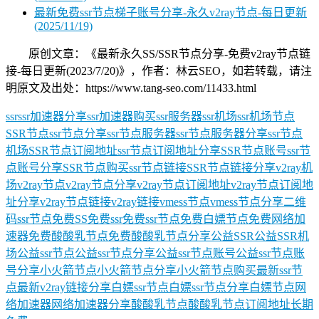
最新免费ssr节点梯子账号分享-永久v2ray节点-每日更新
(2025/11/19)
原创文章：《最新永久SS/SSR节点分享-免费v2ray节点链
接-每日更新(2023/7/20)》，作者：林云SEO，如若转载，请注
明原文及出处：https://www.tang-seo.com/11433.html
ssr
ssr加速器分享
ssr加速器购买
ssr服务器
ssr机场
ssr机场节点
SSR节点
ssr节点分享
ssr节点服务器
ssr节点服务器分享
ssr节点
机场
SSR节点订阅地址
ssr节点订阅地址分享
SSR节点账号
ssr节
点账号分享
SSR节点购买
ssr节点链接
SSR节点链接分享
v2ray机
场
v2ray节点
v2ray节点分享
v2ray节点订阅地址
v2ray节点订阅地
址分享
v2ray节点链接
v2ray链接
vmess节点
vmess节点分享
二维
码ssr节点
免费SS
免费ssr
免费ssr节点
免费白嫖节点
免费网络加
速器
免费酸酸乳节点
免费酸酸乳节点分享
公益SSR
公益SSR机
场
公益ssr节点
公益ssr节点分享
公益ssr节点账号
公益ssr节点账
号分享
小火箭节点
小火箭节点分享
小火箭节点购买
最新ssr节
点
最新v2ray链接分享
白嫖ssr节点
白嫖ssr节点分享
白嫖节点
网
络加速器
网络加速器分享
酸酸乳节点
酸酸乳节点订阅地址
长期