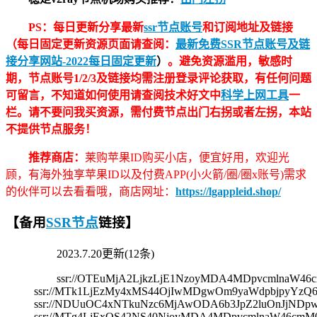
PS：每日更新分享最新
ssr节点账号
和订阅地址及链接
（每日固定更新资源页面请查阅：
最新免费SSR节点账号及链
接分享网站-2022每日固定更新
）
。避免资源滥用，敏感时
期，节点账号1/2/3及链接均需注册登录评论获取，有任何问题
可留言，不知道如何使用请查阅技术好文中
科学上网工具
一
栏。请不要问我买资源，需付费节点出门右拐或者左拐，本站
不提供节点服务！
推荐商店：
莱购苹果ID购买小店，便宜好用，欢迎光
顾，有海外独享苹果ID以及付费APP(小火箭/圈/圈x账号)需求
的伙伴可以去看看哦，商店网址：
https://lgappleid.shop/
【备用
SSR节点
链接】
2023.7.20更新(12条)
ssr://OTEuMjA2LjkzLjE1NzoyMDA4MDpvcmlna
ssr://MTk1LjEzMy4xMS44OjIwMDgwOm9yaWdpbjpyYz
ssr://NDUuOC4xNTkuNzc6MjAwODA6b3JpZ2luOnJjND
ssr://MTg4LjExOS42NS40NjoyMDA4MDpvcmlnaW46c