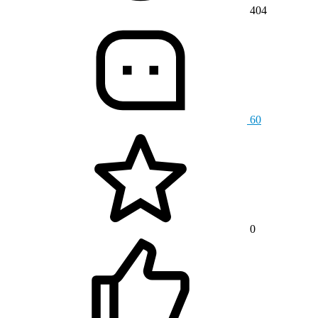
404
60
0