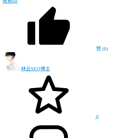
免费ssr
赞
(0)
林云SEO
博主
0