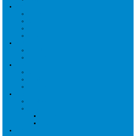
网络营销
口碑营销
微信营销
SNS营销
网销痛点
案例
seo案例
负面处理
运营
微信运营
自媒体
电子商务
资讯
业界观察
技术好文
科学上网工具
苹果ID
更多页面