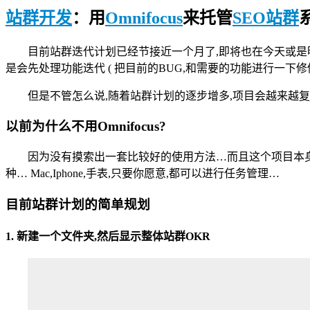
站群开发
：用
Omnifocus
来托管
SEO站群
目前站群迭代计划已经节接近一个月了,即将也在今天或是明天上
是会先处理功能迭代 ( 把目前的BUG,和需要的功能进行一下修
但是不管怎么说,随着站群计划的逐步增多,项目会越来越复
以前为什么不用Omnifocus?
因为没有摸索出一套比较好的使用方法…而且这个项目本身会
种… Mac,Iphone,手表,只要你愿意,都可以进行任务管理…
目前站群计划的简单规划
1. 新建一个文件夹,然后显示整体站群OKR