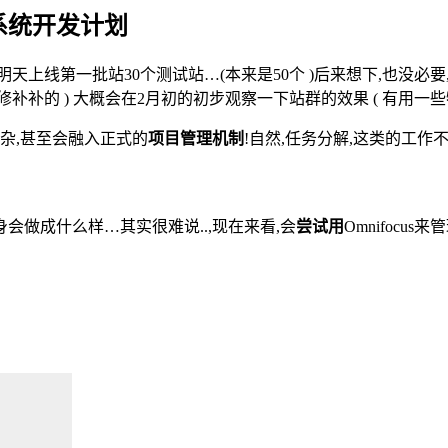
系统开发计划
线第一批站30个测试站…(本来是50个 )后来想下,也没必要,如
修补补的 ) 大概会在2月初的初步观察一下站群的效果 ( 有用一
杂,甚至会融入正式的
项目管理机制
!自然,任务分解,这类的工作
做成什么样…其实很难说..,现在来看,会
尝试用
Omnifoc