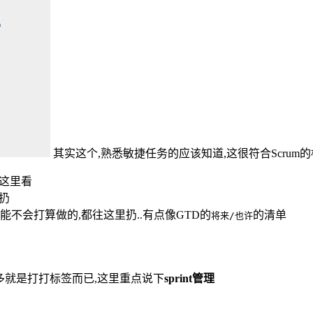
其实这个,熟悉敏捷任务的应该知道,这很符合Scrum
在这里看
扔
能不会打算做的,都往这里扔..有点像GTD的
的清单
将来/也许
最多就是打打标签而已,这里重点说下
sprint管理