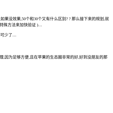
果没效果,50个和30个又有什么区别? ? 那么接下来的规划,就
些特殊方法来加快验证 )…
不可少了…
us来管理,因为足够方便,且在苹果的生态圈非常的好,好到没朋友的那