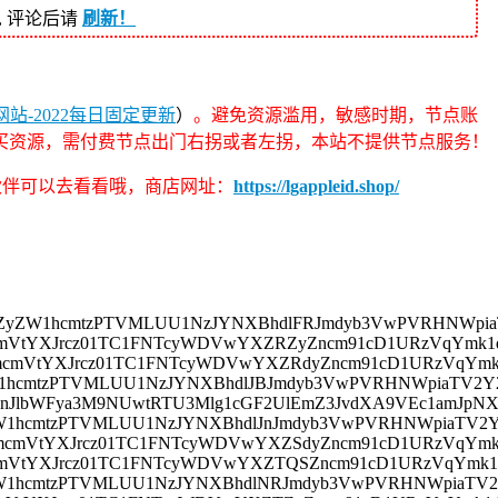
, 评论后请
刷新！
站-2022每日固定更新
）
。避免资源滥用，敏感时期，节点账
买资源，需付费节点出门右拐或者左拐，本站不提供节点服务！
的伙伴可以去看看哦，商店网址：
https://lgappleid.shop/
tPSZyZW1hcmtzPTVMLUU1NzJYNXBhdlFRJmdyb3VwPVRHNWpia
0mcmVtYXJrcz01TC1FNTcyWDVwYXZRZyZncm91cD1URzVqYmk
T0mcmVtYXJrcz01TC1FNTcyWDVwYXZRdyZncm91cD1URzVqYm
ZW1hcmtzPTVMLUU1NzJYNXBhdlJBJmdyb3VwPVRHNWpiaTV2Y2
9JnJlbWFya3M9NUwtRTU3Mlg1cGF2UlEmZ3JvdXA9VEc1amJpN
yZW1hcmtzPTVMLUU1NzJYNXBhdlJnJmdyb3VwPVRHNWpiaTV2Y
T0mcmVtYXJrcz01TC1FNTcyWDVwYXZSdyZncm91cD1URzVqYm
0mcmVtYXJrcz01TC1FNTcyWDVwYXZTQSZncm91cD1URzVqYmk
yZW1hcmtzPTVMLUU1NzJYNXBhdlNRJmdyb3VwPVRHNWpiaTV2