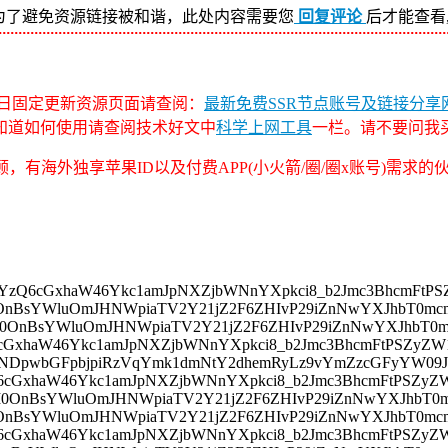
为了避免资源链接被和谐，此处内容需要您
回复评论
后才能查看
日固定更新资源页面请查阅：
最新免费SSR节点账号及链接分享网
不知道如何使用请查阅技术好文中
科学上网工具
一栏。请不要问我
，有海外独享苹果ID以及付费APP(小火箭/圈/圈x账号)需求
pyYzQ6cGxhaW46Ykc1amJpNXZjbWNnYXpkci8_b2Jmc3BhcmF
mM0OnBsYWluOmJHNWpiaTV2Y21jZ2F6ZHIvP29iZnNwYXJhbT
mM0OnBsYWluOmJHNWpiaTV2Y21jZ2F6ZHIvP29iZnNwYXJhb
Q6cGxhaW46Ykc1amJpNXZjbWNnYXpkci8_b2Jmc3BhcmFtPSZy
JjNDpwbGFpbjpiRzVqYmk1dmNtY2dhemRyLz9vYmZzcGFyYW0
Q6cGxhaW46Ykc1amJpNXZjbWNnYXpkci8_b2Jmc3BhcmFtPSZ
mM0OnBsYWluOmJHNWpiaTV2Y21jZ2F6ZHIvP29iZnNwYXJhb
mM0OnBsYWluOmJHNWpiaTV2Y21jZ2F6ZHIvP29iZnNwYXJhbT
zQ6cGxhaW46Ykc1amJpNXZjbWNnYXpkci8_b2Jmc3BhcmFtPSZ