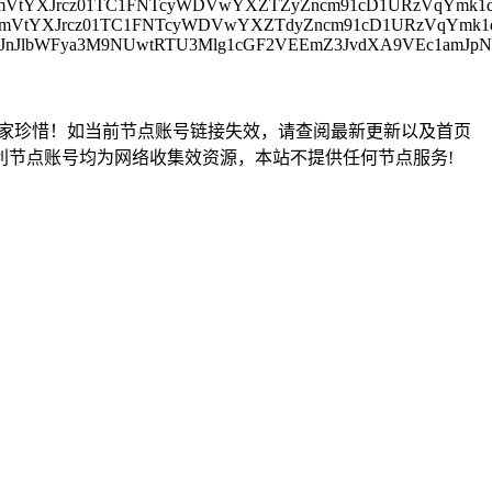
0mcmVtYXJrcz01TC1FNTcyWDVwYXZTZyZncm91cD1URzVqYmk
0mcmVtYXJrcz01TC1FNTcyWDVwYXZTdyZncm91cD1URzVqYmk
09JnJlbWFya3M9NUwtRTU3Mlg1cGF2VEEmZ3JvdXA9VEc1amJp
家珍惜！如当前节点账号链接失效，请查阅最新更新以及首页
利节点账号均为网络收集效资源，本站不提供任何节点服务!