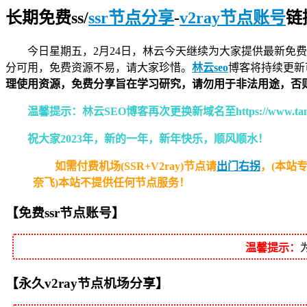
长期免费ss/
ssr节点分享
-
v2ray节点账号
链接
今日星期五，2月24日，林云今天继续为大家提供最新
免费
分可用，免费资源不易，请大家珍惜。
林云seo
博客将持续更新
理使用资源，免费分享旨在学习研究，请勿用于非法用途，否
温馨提示：林云SEO博客再次更换新域名至https://www.tang
祝大家2023年，新的一年，新年快乐，顺风顺水！
如需付费机场(SSR+V2ray)节点请
出门右拐
，(本站专
奈飞)本站不提供任何节点服务！
【
免费ssr
节点
账号】
温馨提示：
【永久v2ray节点机场分享】