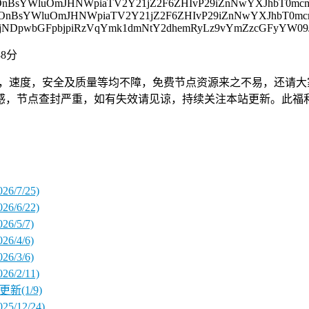
mM0OnBsYWluOmJHNWpiaTV2Y21jZ2F6ZHIvP29iZnNwYXJhbT
mM0OnBsYWluOmJHNWpiaTV2Y21jZ2F6ZHIvP29iZnNwYXJhbT
nJjNDpwbGFpbjpiRzVqYmk1dmNtY2dhemRyLz9vYmZzcGFyYW
38分
，速度，安全及质量等均不障，免费节点资源来之不易，还请大
感，节点查封严重，如有失效请见谅，持续关注本站更新。此福
/7/25)
/6/22)
/5/7)
/4/6)
/3/6)
/2/11)
新(1/9)
12/24)