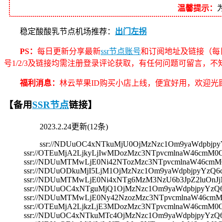
温馨提示：
稳定酸酸乳节点机场推荐：
出门左拐
PS：
每日更新分享最新
ssr节点账号
和订阅地址及链接（每
号1/2/3及链接均需注册登录评论获取，有任何问题可留言，
福利消息：
林云苹果ID购买小店上线，便宜好用，欢迎光顾
【备用
SSR节点
链接】
2023.2.24更新(12条)
ssr://NDUuOC4xNTkuMjU0OjMzNzc1Om9yaWdpbj
ssr://OTEuMjA2LjkyLjIwMDozMzc3NTpvcmlnaW46c
ssr://NDUuMTMwLjE0Ni42NTozMzc3NTpvcmlnaW46c
ssr://NDUuODkuMjI5LjM1OjMzNzc1Om9yaWdpbjpyYz
ssr://NDUuMTMwLjE0Ni4xNTg6MzM3NzU6b3JpZ2luOn
ssr://NDUuOC4xNTguMjQ1OjMzNzc1Om9yaWdpbjpyYz
ssr://NDUuMTMwLjE0Ny42NzozMzc3NTpvcmlnaW46c
ssr://OTEuMjA2LjkzLjE3MDozMzc3NTpvcmlnaW46c
ssr://NDUuOC4xNTkuMTc4OjMzNzc1Om9yaWdpbjpyY