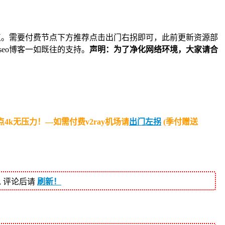
17点。需要付费节点下方推荐点击出门右拐即可，此前更新资源部
eo博客一如既往的支持。
声明：为了净化网络环境，大家请合
！
4k无压力！—如需付费v2ray机场请
出门左拐
(季付赠送
, 评论后请
刷新！