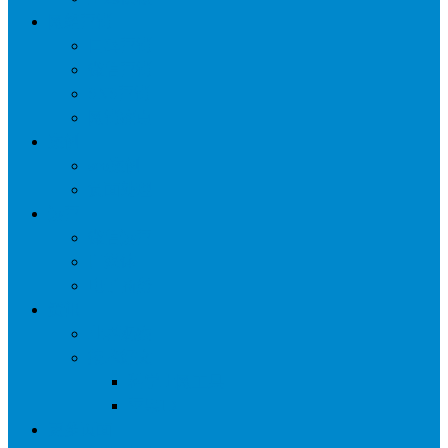
网络营销
口碑营销
微信营销
SNS营销
网销痛点
案例
seo案例
负面处理
运营
微信运营
自媒体
电子商务
资讯
业界观察
技术好文
科学上网工具
苹果ID
更多页面