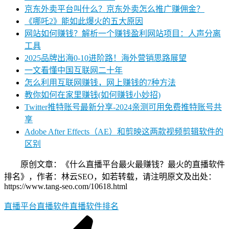
京东外卖平台叫什么？京东外卖怎么推广赚佣金？
《哪吒2》能如此爆火的五大原因
网站如何赚钱？解析一个赚钱盈利网站项目：人声分离
工具
2025品牌出海0-10进阶路！海外营销思路展望
一文看懂中国互联网二十年
怎么利用互联网赚钱，网上赚钱的7种方法
教你如何在家里赚钱(如何赚钱小妙招)
Twitter推特账号最新分享-2024亲测可用免费推特账号共
享
Adobe After Effects（AE）和剪映这两款视频剪辑软件的
区别
原创文章：《什么直播平台最火最赚钱？最火的直播软件
排名》，作者：林云SEO，如若转载，请注明原文及出处：
https://www.tang-seo.com/10618.html
直播平台
直播软件
直播软件排名