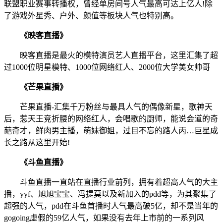
联盟职业赛事转播权，曾经单房间号人气最高可达上亿人!除
了游戏外星秀、户外、颜值等板块人气也特别高。
《映客直播》
映客直播是最火的模特演员艺人直播平台，这里汇集了超
过1000位明星模特、1000位网络红人、2000位大学美女帅哥
《芒果直播》
芒果直播-汇集千万粉丝与最具人气的偶像新星，歌神天
后，惹天王竞折腰的网络红人，会唱歌的厨师，能说会道的奇
葩奇才，鲜肉男主播，萌妹御姐，过目不忘的路人丙…巨星成
长之路从这里开始!
《斗鱼直播》
斗鱼直播一直站在直播行业前列，拥有着超高人气的大主
播，yyf、旭旭宝宝、冯提莫以及新加入的pdd等，为其聚集了
超强的人气，pdd在斗鱼首播时人气最高破5亿，却不是当年的
gogoing虚假的59亿人气，如果没有去年上市前的一系列风