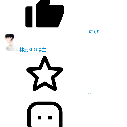
赞
(0)
林云SEO
博主
0