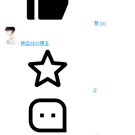
赞
(0)
林云SEO
博主
0