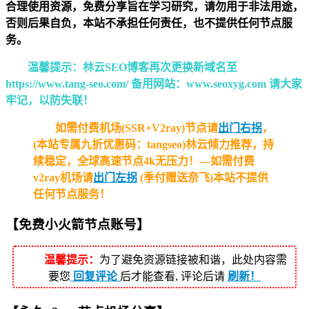
合理使用资源，免费分享旨在学习研究，请勿用于非法用途，
否则后果自负，本站不承担任何责任，也不提供任何节点服
务。
温馨提示：林云SEO博客再次更换新域名至
https://www.tang-seo.com/ 备用网站：www.seoxyg.com 请大家
牢记，以防失联！
如需付费机场(SSR+V2ray)节点请
出门右拐
，
(本站专属九折优惠码：tangseo)林云倾力推荐，持
续稳定，全球高速节点4k无压力！—如需付费
v2ray机场请
出门左拐
(季付赠送奈飞)本站不提供
任何节点服务！
【
免费小火箭
节点
账号】
温馨提示：
为了避免资源链接被和谐，此处内容需
要您
回复评论
后才能查看, 评论后请
刷新！