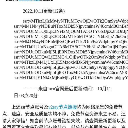
2022.10.11更新(12条)
ssr://MTkzLjIzMy4yNTIuMTcwOjEwOTk2Om9yaW
ssr://Mi41Ni4yNDEuNToxMDk5NjpvcmlnaW46cmM0On
ssr://NDUuMTQ0LjE3Ni4xMjQ6MTA5OTY6b3JpZ2luO
ssr://NDUuMTQ0LjE3OC4xMTk6MTA5OTY6b3JpZ2luO
ssr://Mi41Ni4yNDEuMjEyOjEwOTk2Om9yaWdpbjpyYz
ssr://MTk0LjUuNzguOTA6MTA5OTY6b3JpZ2luOnJjND
ssr://NDUuODkuMjI5LjE0NDoxMDk5NjpvcmlnaW46c
ssr://NDUuMTQwLjE3MC41OjEwOTk2Om9yaWdpbjpyY
ssr://MTkzLjM4LjUxLjE5MzoxMDk5NjpvcmlnaW46cm
ssr://NDUuODkuMjI5Ljk2OjEwOTk2Om9yaWdpbjpyYz
ssr://NDUuODkuMjI5LjI0OToxMDk5NjpvcmlnaW46cm
ssr://MTk0LjE1Ni4xMjEuMjUyOjEwOTk2Om9yaWdpb
======来自lncn官网最后更新时间：
10月11
日 03点20分
上述ssr节点账号及
v2ray节点链接
均为网络采集的免费节
点，速度，安全及质量等均不障，免费节点资源来之不易，还
请大家珍惜！如当前节点账号链接失效，请查阅最新更新以及
首页置顶文章获取最新有效节点，部分节点长期维护有效，资