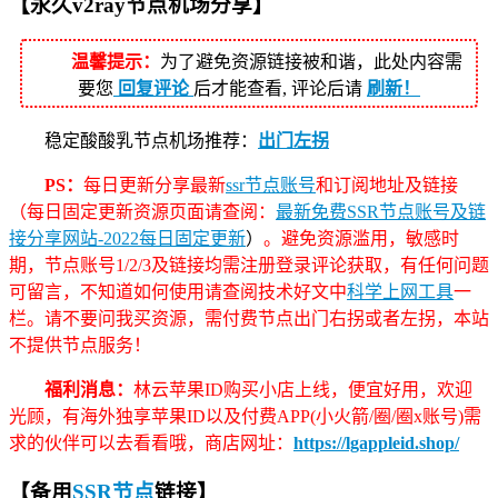
【永久v2ray节点机场分享】
温馨提示：
为了避免资源链接被和谐，此处内容需
要您
回复评论
后才能查看, 评论后请
刷新！
稳定酸酸乳节点机场推荐：
出门左拐
PS：
每日更新分享最新
ssr节点账号
和订阅地址及链接
（每日固定更新资源页面请查阅：
最新免费SSR节点账号及链
接分享网站-2022每日固定更新
）
。避免资源滥用，敏感时
期，节点账号1/2/3及链接均需注册登录评论获取，有任何问题
可留言，不知道如何使用请查阅技术好文中
科学上网工具
一
栏。请不要问我买资源，需付费节点出门右拐或者左拐，本站
不提供节点服务！
福利消息：
林云苹果ID购买小店上线，便宜好用，欢迎
光顾，有海外独享苹果ID以及付费APP(小火箭/圈/圈x账号)需
求的伙伴可以去看看哦，商店网址：
https://lgappleid.shop/
【备用
SSR节点
链接】