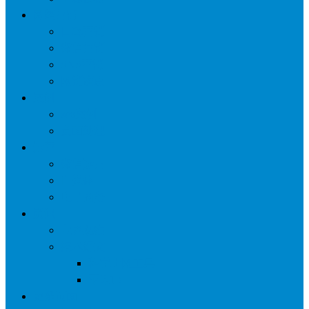
网络营销
口碑营销
微信营销
SNS营销
网销痛点
案例
seo案例
负面处理
运营
微信运营
自媒体
电子商务
资讯
业界观察
技术好文
科学上网工具
苹果ID
更多页面