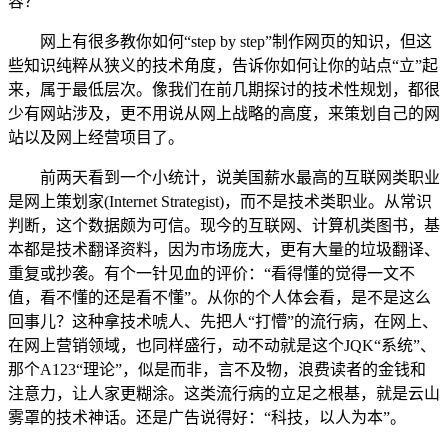
容？
网上有很多教你如何“step by step”制作网页的知识，但这
些知识纯粹从狭义的技术角度，告诉你如何让你的站点“立”起
来，属于最低层次。像我们在前几期探讨的技术性规划，都很
少有网站涉及，更不用说从网上战略的高度，来策划自己的网
站以及网上经营项目了。
前两天看到一个小统计，说美国薪水最高的互联网类职业
是网上策划家(Internet Strategist)，而不是技术类职业。从常识
判断，这个数据颇为可信。现今的互联网、计算机类图书，基
本都是技术翻译资料，因为市场庞大，更有大量的垃圾翻译、
重复或抄袭。有个一针见血的评价：“看得懂的觉得一文不
值，看不懂的还是看不懂”。从你的个人体会看，是不是这么
回事儿？这种拿技术唬人、先把人“打懵”的流行病，在网上、
在网上营销领域，也同样盛行，动不动就是这个JQK“系统”、
那个A123“理论”，似是而非，言不及物，浪费读者的金钱和
注意力，让人家更糊涂。这类流行病的立足之根基，就是云山
雾罩的技术神话。还是广告说得好：“科技，以人为本”。