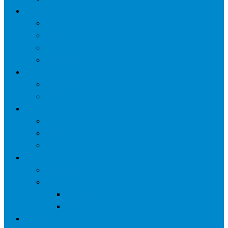
网络营销
口碑营销
微信营销
SNS营销
网销痛点
案例
seo案例
负面处理
运营
微信运营
自媒体
电子商务
资讯
业界观察
技术好文
科学上网工具
苹果ID
更多页面