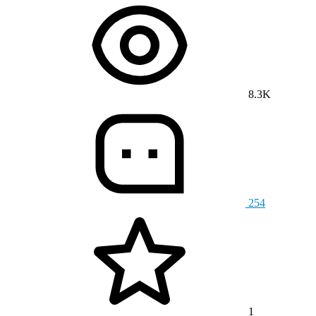
8.3K
254
1