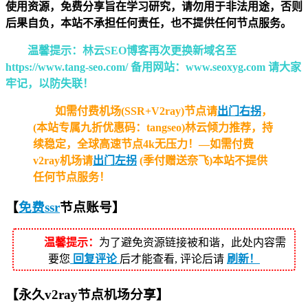
使用资源，免费分享旨在学习研究，请勿用于非法用途，否则
后果自负，本站不承担任何责任，也不提供任何节点服务。
温馨提示：林云SEO博客再次更换新域名至
https://www.tang-seo.com/ 备用网站：www.seoxyg.com 请大家
牢记，以防失联！
如需付费机场(SSR+V2ray)节点请
出门右拐
，
(本站专属九折优惠码：tangseo)林云倾力推荐，持
续稳定，全球高速节点4k无压力！—如需付费
v2ray机场请
出门左拐
(季付赠送奈飞)本站不提供
任何节点服务！
【
免费ssr
节点
账号】
温馨提示：
为了避免资源链接被和谐，此处内容需
要您
回复评论
后才能查看, 评论后请
刷新！
【永久v2ray节点机场分享】