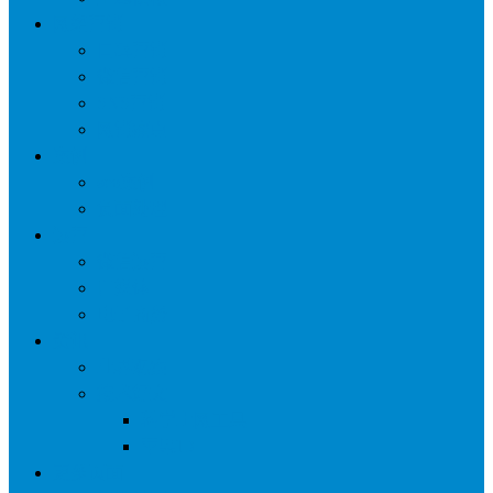
网络营销
口碑营销
微信营销
SNS营销
网销痛点
案例
seo案例
负面处理
运营
微信运营
自媒体
电子商务
资讯
业界观察
技术好文
科学上网工具
苹果ID
更多页面