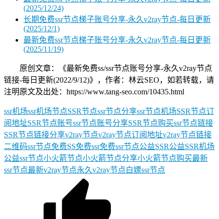
(2025/12/24)
长期免费ssr节点梯子账号分享-永久v2ray节点-每日更新
(2025/12/1)
最新免费ssr节点梯子账号分享-永久v2ray节点-每日更新
(2025/11/19)
原创文章：《最新免费ss/ssr节点账号分享-永久v2ray节点
链接-每日更新(2022/9/12)》，作者：林云SEO，如若转载，请
注明原文及出处：https://www.tang-seo.com/10435.html
ssr机场
ssr机场节点
SSR节点
ssr节点分享
ssr节点机场
SSR节点订
阅地址
SSR节点账号
ssr节点账号分享
SSR节点购买
ssr节点链接
SSR节点链接分享
v2ray节点
v2ray节点订阅地址
v2ray节点链接
二维码ssr节点
免费SS
免费ssr
免费ssr节点
公益SSR
公益SSR机场
公益ssr节点
小火箭节点
小火箭节点分享
小火箭节点购买
最新
ssr节点
最新v2ray节点
永久v2ray节点
白嫖ssr节点