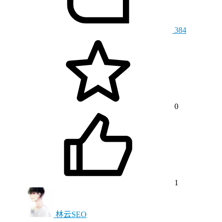
384
0
1
林云SEO