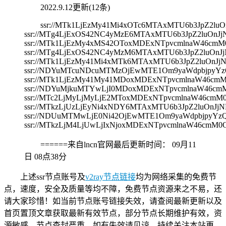
2022.9.12更新(12条)
ssr://MTk1LjEzMy41Mi4xOTc6MTAxMTU6b3JpZ2
ssr://MTg4LjExOS42NC4yMzE6MTAxMTU6b3JpZ2luO
ssr://MTk1LjEzMy4xMS42OToxMDExNTpvcmlnaW46cm
ssr://MTg4LjExOS42NC4yMzM6MTAxMTU6b3JpZ2luO
ssr://MTk1LjEzMy41Mi4xMTk6MTAxMTU6b3JpZ2luOn
ssr://NDYuMTcuNDcuMTMzOjEwMTE1Om9yaWdpbjpyY
ssr://MTk1LjEzMy41My41MDoxMDExNTpvcmlnaW46c
ssr://NDYuMjkuMTYwLjI0MDoxMDExNTpvcmlnaW46c
ssr://MTc2LjMyLjMyLjE2MToxMDExNTpvcmlnaW46c
ssr://MTkzLjUzLjEyNi4xNDY6MTAxMTU6b3JpZ2luO
ssr://NDUuMTMwLjE0Ni42OjEwMTE1Om9yaWdpbjpyY
ssr://MTkzLjM4LjUwLjIxNjoxMDExNTpvcmlnaW46cm
======来自lncn官网最后更新时间：
09月11
日 08点38分
上述ssr节点账号及
v2ray节点链接
均为网络采集的免费节
点，速度，安全及质量等均不障，免费节点资源来之不易，还
请大家珍惜！如当前节点账号链接失效，请查阅最新更新以及
首页置顶文章获取最新有效节点，部分节点长期维护有效，资
源敏感，节点查封严重，如有失效请见谅，持续关注本站更