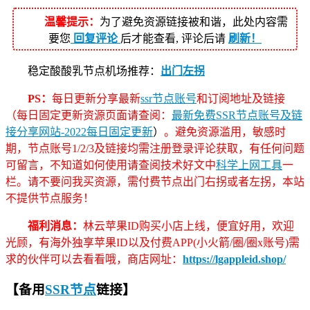
温馨提示：
为了避免资源链接被和谐，此处内容需
要您
回复评论
后才能查看, 评论后请
刷新！
稳定酸酸乳节点机场推荐：
出门左拐
PS：
每日更新分享最新
ssr节点账号
和订阅地址及链接
（每日固定更新资源页面请查阅：
最新免费SSR节点账号及链
接分享网站-2022每日固定更新
）
。避免资源滥用，敏感时
期，节点账号1/2/3及链接均需注册登录评论获取，有任何问题
可留言，不知道如何使用请查阅技术好文中
科学上网工具
一
栏。请不要问我买资源，需付费节点出门右拐或者左拐，本站
不提供节点服务！
福利消息：
林云苹果ID购买小店上线，便宜好用，欢迎
光顾，有海外独享苹果ID以及付费APP(小火箭/圈/圈x账号)需
求的伙伴可以去看看哦，商店网址：
https://lgappleid.shop/
【备用
SSR节点
链接】