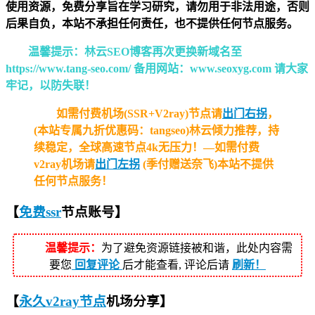
使用资源，免费分享旨在学习研究，请勿用于非法用途，否则
后果自负，本站不承担任何责任，也不提供任何节点服务。
温馨提示：林云SEO博客再次更换新域名至
https://www.tang-seo.com/ 备用网站：www.seoxyg.com 请大家
牢记，以防失联！
如需付费机场(SSR+V2ray)节点请
出门右拐
，
(本站专属九折优惠码：tangseo)林云倾力推荐，持
续稳定，全球高速节点4k无压力！—如需付费
v2ray机场请
出门左拐
(季付赠送奈飞)本站不提供
任何节点服务！
【
免费ssr
节点
账号】
温馨提示：
为了避免资源链接被和谐，此处内容需
要您
回复评论
后才能查看, 评论后请
刷新！
【
永久v2ray节点
机场分享】