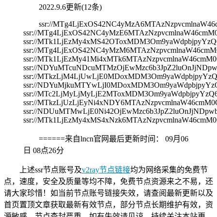
2022.9.6更新(12条)
ssr://MTg4LjExOS42NC4yMzA6MTAzNzpvcmlnaW
ssr://MTg4LjExOS42NC4yMzE6MTAzNzpvcmlnaW46c
ssr://MTk1LjEzMy4xMS42OToxMDM3Om9yaWdpbjpyY
ssr://MTg4LjExOS42NC4yMzM6MTAzNzpvcmlnaW46c
ssr://MTk1LjEzMy41Mi4xMTk6MTAzNzpvcmlnaW46cm
ssr://NDYuMTcuNDcuMTMzOjEwMzc6b3JpZ2luOnJjN
ssr://MTkzLjM4LjUwLjE0MDoxMDM3Om9yaWdpbjpyY
ssr://NDYuMjkuMTYwLjI0MDoxMDM3Om9yaWdpbjpyY
ssr://MTc2LjMyLjMyLjE2MToxMDM3Om9yaWdpbjpyY
ssr://MTkzLjUzLjEyNi4xNDY6MTAzNzpvcmlnaW46cm
ssr://NDUuMTMwLjE0Ni42OjEwMzc6b3JpZ2luOnJjND
ssr://MTk1LjEzMy4xMS4xNzk6MTAzNzpvcmlnaW46cm
======来自lncn官网最后更新时间：
09月06
日 08点26分
上述ssr节点账号及
v2ray节点链接
均为网络采集的免费节
点，速度，安全及质量等均不障，免费节点资源来之不易，还
请大家珍惜！如当前节点账号链接失效，请查阅最新更新以及
首页置顶文章获取最新有效节点，部分节点长期维护有效，资
源敏感，节点查封严重，如有失效请见谅，持续关注本站更