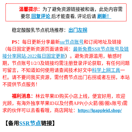
温馨提示：
为了避免资源链接被和谐，此处内容需
要您
回复评论
后才能查看, 评论后请
刷新！
稳定酸酸乳节点机场推荐：
出门左拐
PS：
每日更新分享最新
ssr节点账号
和订阅地址及链接
（每日固定更新资源页面请查阅：
最新免费SSR节点账号及链
接分享网站-2022每日固定更新
）
。避免资源滥用，敏感时
期，节点账号1/2/3及链接均需注册登录评论获取，有任何问题
可留言，不知道如何使用请查阅技术好文中
科学上网工具
一
栏。请不要问我买资源，需付费节点出门右拐或者左拐，本站
不提供节点服务！
福利消息：
林云苹果ID购买小店上线，便宜好用，欢迎
光顾，有海外独享苹果ID以及付费APP(小火箭/圈/圈x账号)需
求的伙伴可以去看看哦，商店网址：
https://lgappleid.shop/
【备用
SSR节点
链接】