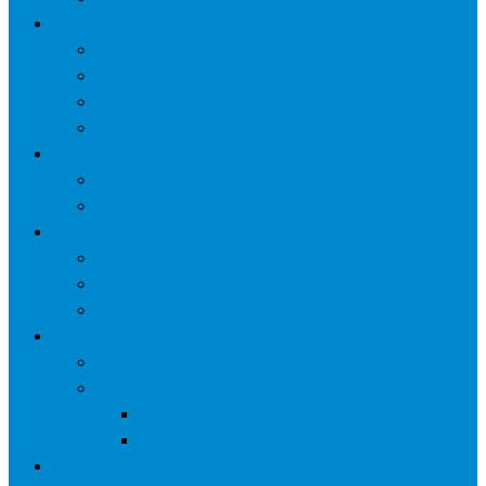
网络营销
口碑营销
微信营销
SNS营销
网销痛点
案例
seo案例
负面处理
运营
微信运营
自媒体
电子商务
资讯
业界观察
技术好文
科学上网工具
苹果ID
更多页面