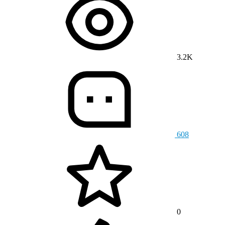
3.2K
608
0