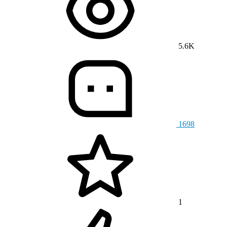
5.6K
1698
1