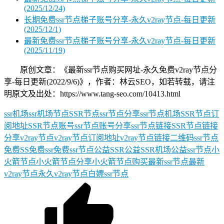
(2025/12/24)
长期免费ssr节点梯子账号分享-永久v2ray节点-每日更新
(2025/12/1)
最新免费ssr节点梯子账号分享-永久v2ray节点-每日更新
(2025/11/19)
原创文章：《最新ssr节点购买网址-永久免费v2ray节点分
享-每日更新(2022/9/6)》，作者：林云SEO，如若转载，请注
明原文及出处：https://www.tang-seo.com/10413.html
ssr机场
ssr机场节点
SSR节点
ssr节点分享
ssr节点机场
SSR节点订
阅地址
SSR节点账号
ssr节点账号分享
ssr节点链接
SSR节点链接
分享
v2ray节点
v2ray节点订阅地址
v2ray节点链接
二维码ssr节点
免费SS
免费ssr
免费ssr节点
公益SSR
公益SSR机场
公益ssr节点
小
火箭节点
小火箭节点分享
小火箭节点购买
最新ssr节点
最新
v2ray节点
永久v2ray节点
白嫖ssr节点