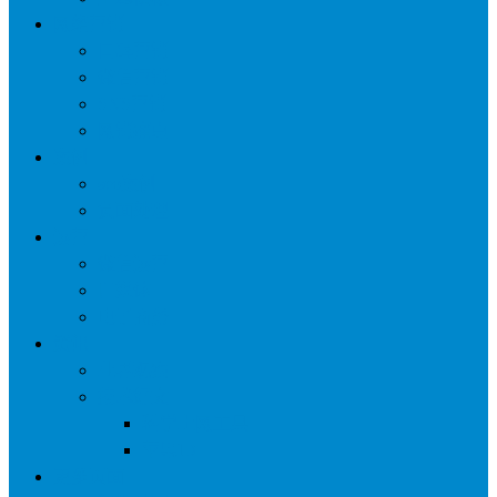
网络营销
口碑营销
微信营销
SNS营销
网销痛点
案例
seo案例
负面处理
运营
微信运营
自媒体
电子商务
资讯
业界观察
技术好文
科学上网工具
苹果ID
更多页面