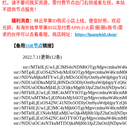
栏。请不要问我买资源，需付费节点出门右拐或者左拐，本站
不提供节点服务！
福利消息：
林云苹果ID购买小店上线，便宜好用，欢迎
光顾，有海外独享苹果ID以及付费APP(小火箭/圈/圈x账号)需
求的伙伴可以去看看哦，商店网址：
https://lgappleid.shop/
【备用
SSR节点
链接】
2022.7.11更新(12条)
ssr://MTk0LjUwLjE3MS4xNDM6OTgyMjpvcmlnaW
ssr://MTg4LjExOS42NS4yMzE6OTgyMjpvcmlnaW46cm
ssr://NDYuMjkuMTYwLjEyMDo5ODIyOm9yaWdpbjpyY
ssr://NDUuODkuMjI5LjI0NDo5ODIyOm9yaWdpbjpyY
ssr://NDUuODkuMjI4LjU2OjkyMjg6b3JpZ2luOnJjND
ssr://MTk0LjUwLjE3MC4xMTY6OTgyMjpvcmlnaW46c
ssr://NDUuMTMwLjE0Ni4xMjA6OTgyMjpvcmlnaW46c
ssr://MTg4LjExOS42NC41NDo5ODIyOm9yaWdpbjpyY
ssr://MTk0LjUwLjE3MC4yMjk6OTgyMjpvcmlnaW46cm
ssr://MTk0LjE1Ni4xMjEuMjUwOjk4MjI6b3JpZ2luOn
ssr://MTg4LjExOS42NC4xOTY6OTgyMjpvcmlnaW46cm
ssr://NDUuOC4xNTkuMTI5Ojk4MjI6b3JpZ2luOnJjND