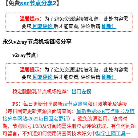
【免费
ssr节点分享
2】
温馨提示：
为了避免资源链接被和谐，此处内容需
要您
回复评论
后才能查看, 评论后请
刷新！
永久v2ray节点机场链接分享
v2ray
节点1
温馨提示：
为了避免资源链接被和谐，此处内容需
要您
回复评论
后才能查看, 评论后请
刷新！
稳定酸酸乳节点机场推荐：
出门左拐
PS：
每日更新分享最新
ssr节点账号
和订阅地址及链接
（每日固定更新资源页面请查阅：
最新免费SSR节点账号及链
接分享网站-2022每日固定更新
）。避免资源滥用，敏感时
期，节点账号1/2/3及订阅均需注册登录评论获取，有任何问题
可留言，不知道如何使用请查阅技术好文中
科学上网工具
一