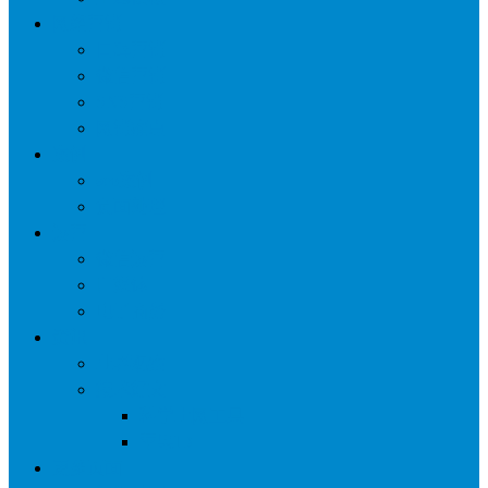
网络营销
口碑营销
微信营销
SNS营销
网销痛点
案例
seo案例
负面处理
运营
微信运营
自媒体
电子商务
资讯
业界观察
技术好文
科学上网工具
苹果ID
更多页面