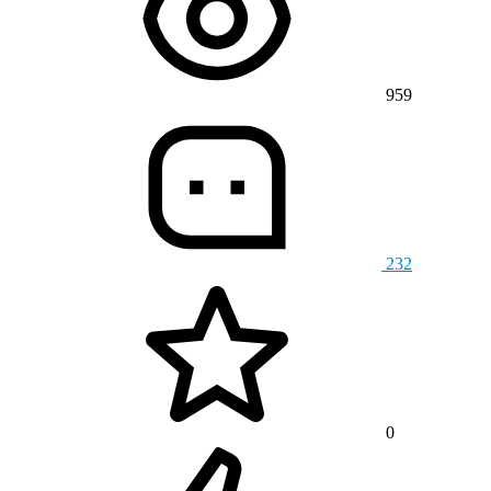
959
232
0