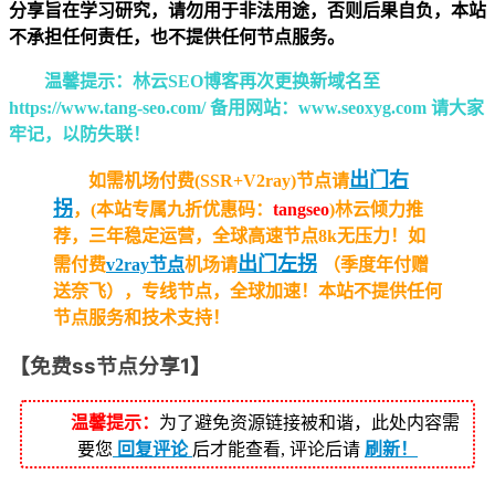
分享旨在学习研究，请勿用于非法用途，否则后果自负，本站
不承担任何责任，也不提供任何节点服务。
温馨提示：林云SEO博客再次更换新域名至
https://www.tang-seo.com/ 备用网站：www.seoxyg.com 请大家
牢记，以防失联！
出门右
如需机场付费(SSR+V2ray)节点请
拐
，(本站专属九折优惠码：
tangseo
)林云倾力推
荐，三年稳定运营，全球高速节点8k无压力！
如
出门左拐
需付费
v2ray节点
机场请
（季度年付赠
送奈飞），专线节点，全球加速！本站不提供任何
节点服务和技术支持！
【免费ss节点分享1】
温馨提示：
为了避免资源链接被和谐，此处内容需
要您
回复评论
后才能查看, 评论后请
刷新！