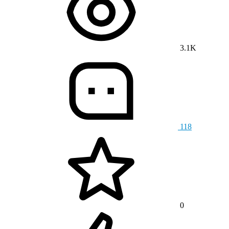
3.1K
118
0