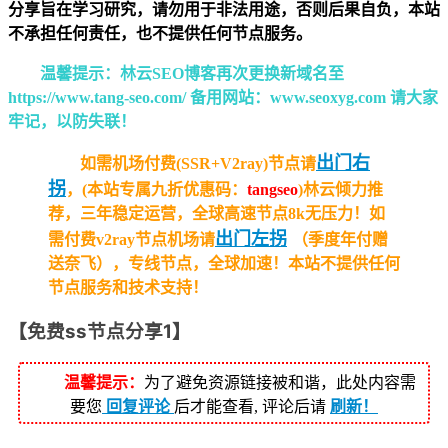
分享旨在学习研究，请勿用于非法用途，否则后果自负，本站
不承担任何责任，也不提供任何节点服务。
温馨提示：林云SEO博客再次更换新域名至
https://www.tang-seo.com/ 备用网站：www.seoxyg.com 请大家
牢记，以防失联！
出门右
如需机场付费(SSR+V2ray)节点请
拐
，(本站专属九折优惠码：
tangseo
)林云倾力推
荐，三年稳定运营，全球高速节点8k无压力！
如
出门左拐
需付费v2ray节点机场请
（季度年付赠
送奈飞），专线节点，全球加速！本站不提供任何
节点服务和技术支持！
【免费ss节点分享1】
温馨提示：
为了避免资源链接被和谐，此处内容需
要您
回复评论
后才能查看, 评论后请
刷新！