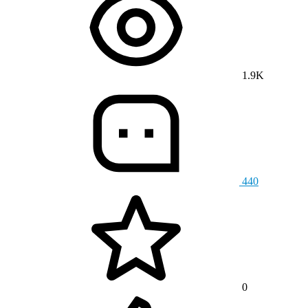
1.9K
440
0