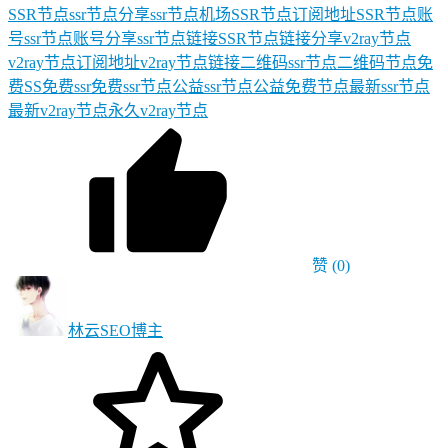
SSR节点
ssr节点分享
ssr节点机场
SSR节点订阅地址
SSR节点账
号
ssr节点账号分享
ssr节点链接
SSR节点链接分享
v2ray节点
v2ray节点订阅地址
v2ray节点链接
二维码ssr节点
二维码节点
免
费SS
免费ssr
免费ssr节点
公益ssr节点
公益免费节点
最新ssr节点
最新v2ray节点
永久v2ray节点
赞
(0)
林云SEO
博主