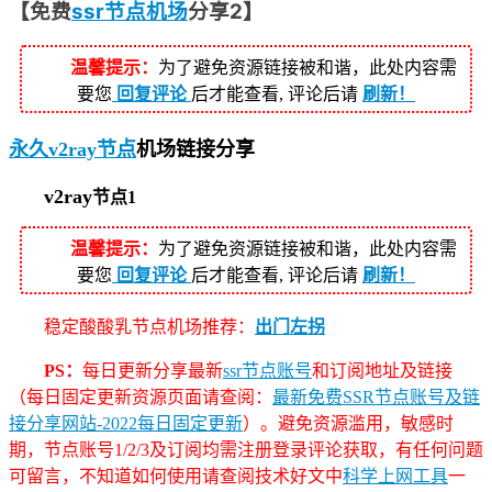
【免费
ssr节点机场
分享2】
温馨提示：
为了避免资源链接被和谐，此处内容需
要您
回复评论
后才能查看, 评论后请
刷新！
永久v2ray节点
机场链接分享
v2ray
节点1
温馨提示：
为了避免资源链接被和谐，此处内容需
要您
回复评论
后才能查看, 评论后请
刷新！
稳定酸酸乳节点机场推荐：
出门左拐
PS：
每日更新分享最新
ssr节点账号
和订阅地址及链接
（每日固定更新资源页面请查阅：
最新免费SSR节点账号及链
接分享网站-2022每日固定更新
）。避免资源滥用，敏感时
期，节点账号1/2/3及订阅均需注册登录评论获取，有任何问题
可留言，不知道如何使用请查阅技术好文中
科学上网工具
一