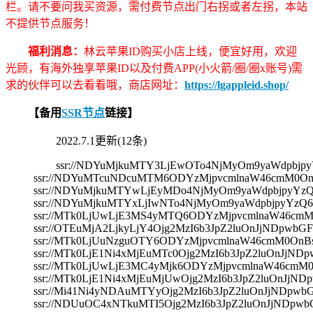
栏。请不要问我买资源，需付费节点出门右拐或者左拐，本站
不提供节点服务！
福利消息：
林云苹果ID购买小店上线，便宜好用，欢迎
光顾，有海外独享苹果ID以及付费APP(小火箭/圈/圈x账号)需
求的伙伴可以去看看哦，商店网址：
https://lgappleid.shop/
【备用
SSR节点
链接】
2022.7.1更新(12条)
ssr://NDYuMjkuMTY3LjEwOTo4NjMyOm9yaWdpb
ssr://NDYuMTcuNDcuMTM6ODYzMjpvcmlnaW46cmM0O
ssr://NDYuMjkuMTYwLjEyMDo4NjMyOm9yaWdpbjpyY
ssr://NDYuMjkuMTYxLjIwNTo4NjMyOm9yaWdpbjpyY
ssr://MTk0LjUwLjE3MS4yMTQ6ODYzMjpvcmlnaW46c
ssr://OTEuMjA2LjkyLjY4Ojg2MzI6b3JpZ2luOnJjND
ssr://MTk0LjUuNzguOTY6ODYzMjpvcmlnaW46cmM0O
ssr://MTk0LjE1Ni4xMjEuMTc0Ojg2MzI6b3JpZ2luOn
ssr://MTk0LjUwLjE3MC4yMjk6ODYzMjpvcmlnaW46c
ssr://MTk0LjE1Ni4xMjEuMjUwOjg2MzI6b3JpZ2luOn
ssr://Mi41Ni4yNDAuMTYyOjg2MzI6b3JpZ2luOnJjND
ssr://NDUuOC4xNTkuMTI5Ojg2MzI6b3JpZ2luOnJjND