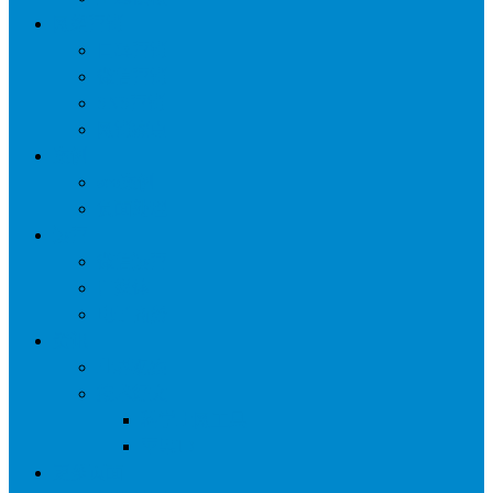
网络营销
口碑营销
微信营销
SNS营销
网销痛点
案例
seo案例
负面处理
运营
微信运营
自媒体
电子商务
资讯
业界观察
技术好文
科学上网工具
苹果ID
更多页面