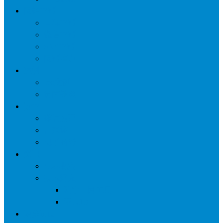
网络营销
口碑营销
微信营销
SNS营销
网销痛点
案例
seo案例
负面处理
运营
微信运营
自媒体
电子商务
资讯
业界观察
技术好文
科学上网工具
苹果ID
更多页面