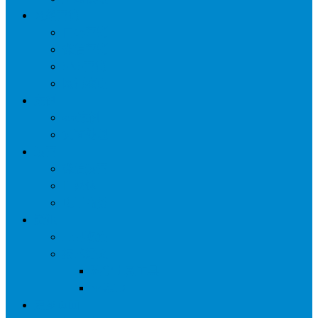
网络营销
口碑营销
微信营销
SNS营销
网销痛点
案例
seo案例
负面处理
运营
微信运营
自媒体
电子商务
资讯
业界观察
技术好文
科学上网工具
苹果ID
更多页面