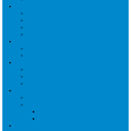
网络营销
口碑营销
微信营销
SNS营销
网销痛点
案例
seo案例
负面处理
运营
微信运营
自媒体
电子商务
资讯
业界观察
技术好文
科学上网工具
苹果ID
更多页面