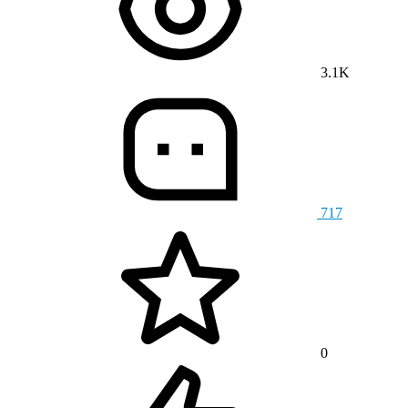
3.1K
717
0